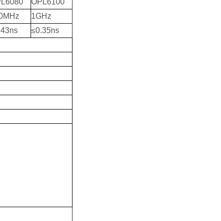
L6080
OPL6100
0MHz
1GHz
.43ns
≤0.35ns