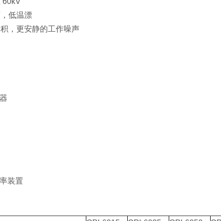
60kV
度，低温漂
体积，更安静的工作噪声
变器
功率装置