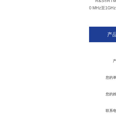
R&S®RTM3
0 MHz至
产
您的
您的
联系