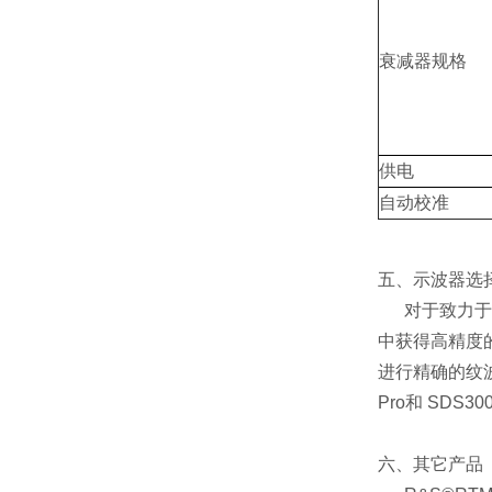
衰减器规格
供电
自动校准
五、示波器选
对于致力于
中获得高精度的
进行精确的纹波
Pro
和 SDS3
六、其它产品