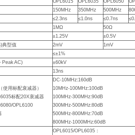
OPL6015
OPL6035
OPL6050
OP
150MHz
350MHz
500MHz
80
≤2.3ns
≤1.0ns
≤0.7ns
≤0
1MΩ
50Ω
±1.25V
±0.5V
s)典型值
2mV
1mV
≤±1%
Peak AC)
±60kV
13ns
DC-10MHz:160dB
值（使用标配衰减器）
10MHz-100MHz:100dB
PL6035标配20X衰减器
100MHz-300MHz:90dB
6080/OPL6100
300MHz-500MHz:80dB
器
500MHz-800MHz:70dB
800MHz-1000MHz:60dB
O
PL6015/OPL6035
：