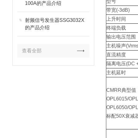
型号
100A的产品介绍
带宽(-3dB)
上升时间
射频信号发生器SSG3032X
的产品介绍
终端负载
输出电压范围
主机噪声(Vrm
查看全部
直流精度
隔离电压(DC + 
主机延时
CMRR典型
OPL6015/O
OPL6050/OPL
标配50X衰减