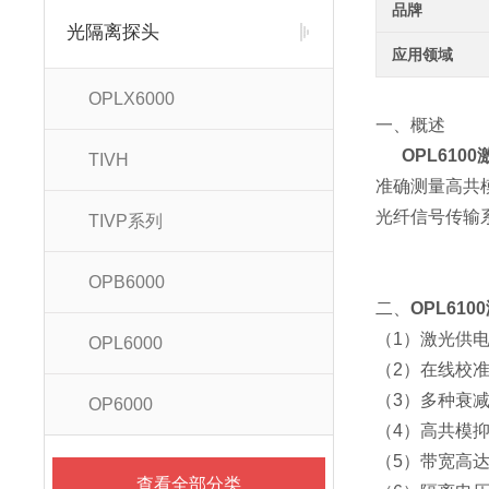
品牌
光隔离探头
应用领域
OPLX6000
一、概述
OPL610
TIVH
准确测量高共
光纤信号传输
TIVP系列
OPB6000
二、
OPL61
（1）激光供
OPL6000
（2）在线校
（3）多种衰减
OP6000
（4）高共模
（5）带宽高达 
查看全部分类