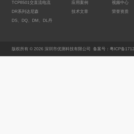
探头500A
TCP8501交直流电流
应用案例
视频中心
探头500A
DR系列达尼森
技术文章
荣誉资质
Danisense高精度电流
DS、DQ、DM、DL丹
传感器11000A
麦达尼森Danisense高
精度电流传感器3000A
版权所有 © 2026 深圳市优测科技有限公司
备案号：粤ICP备1712