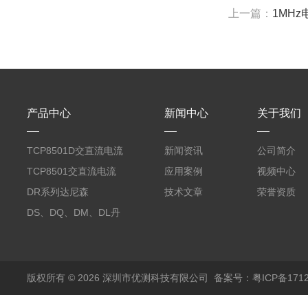
上一篇：
1MHz
产品中心
新闻中心
关于我们
TCP8501D交直流电流
新闻资讯
公司简介
探头500A
TCP8501交直流电流
应用案例
视频中心
探头500A
DR系列达尼森
技术文章
荣誉资质
Danisense高精度电流
DS、DQ、DM、DL丹
传感器11000A
麦达尼森Danisense高
精度电流传感器3000A
版权所有 © 2026 深圳市优测科技有限公司
备案号：粤ICP备1712