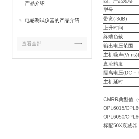
四、产品规格
产品介绍
型号
带宽(-3dB)
电感测试仪器的产品介绍
上升时间
终端负载
查看全部
输出电压范围
主机噪声(Vrms
直流精度
隔离电压(DC + P
主机延时
CMRR典型值
OPL6015/OP
OPL6050/OPL6
标配50X衰减器