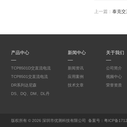
上一篇：
泰克交直
产品中心
新闻中心
关于我们
TCP8501D交直流电流
新闻资讯
公司简介
探头500A
TCP8501交直流电流
应用案例
视频中心
探头500A
DR系列达尼森
技术文章
荣誉资质
Danisense高精度电流
DS、DQ、DM、DL丹
传感器11000A
麦达尼森Danisense高
精度电流传感器3000A
版权所有 © 2026 深圳市优测科技有限公司
备案号：粤ICP备1712