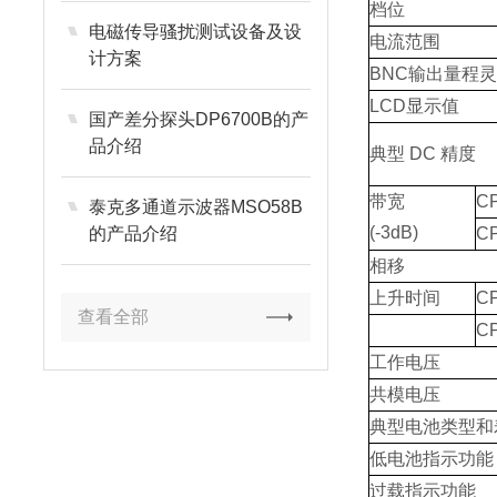
档位
电磁传导骚扰测试设备及设
电流范围
计方案
BNC输出量程
LCD显示值
国产差分探头DP6700B的产
品介绍
典型 DC 精度
带宽
C
泰克多通道示波器MSO58B
(-3dB)
的产品介绍
C
相移
上升时间
C
查看全部
C
工作电压
共模电压
典型电池类型和
低电池指示功能
过载指示功能