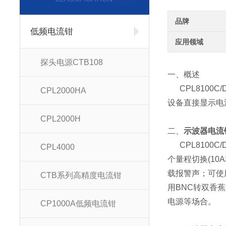
品牌
低频电流钳
应用领域
探头电源CTB108
一、概述
CPL8100
CPL2000HA
设备直接显示电
CPL2000H
二、
示波器电流钳
CPL8100C/D
CPL4000
个量程切换(1
载报警声；可使
CTB系列高精度电流钳
用BNC转双香
电源等场合。
CP1000A低频电流钳