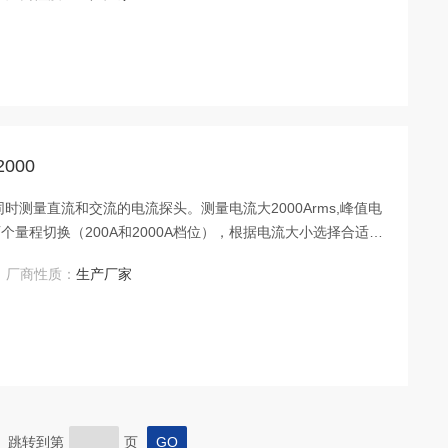
000
够同时测量直流和交流的电流探头。测量电流大2000Arms,峰值电
提供两个量程切换（200A和2000A档位），根据电流大小选择合适量
场合。
厂商性质：
生产厂家
页 跳转到第
页