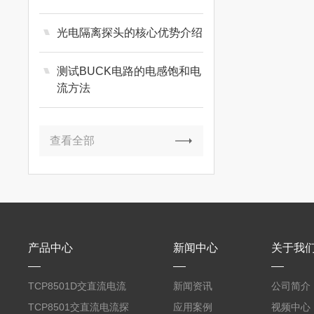
光电隔离探头的核心优势介绍
测试BUCK电路的电感饱和电
流方法
查看全部
产品中心
新闻中心
关于我
TCP8501D交直流电流
新闻资讯
公司简介
探头500A
TCP8501交直流电流探
应用案例
视频中心