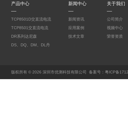
产品中心
新闻中心
关于我们
TCP8501D交直流电流
新闻资讯
公司简介
探头500A
TCP8501交直流电流
应用案例
视频中心
探头500A
DR系列达尼森
技术文章
荣誉资质
Danisense高精度电流
DS、DQ、DM、DL丹
传感器11000A
麦达尼森Danisense高
精度电流传感器3000A
版权所有 © 2026 深圳市优测科技有限公司
备案号：粤ICP备1712