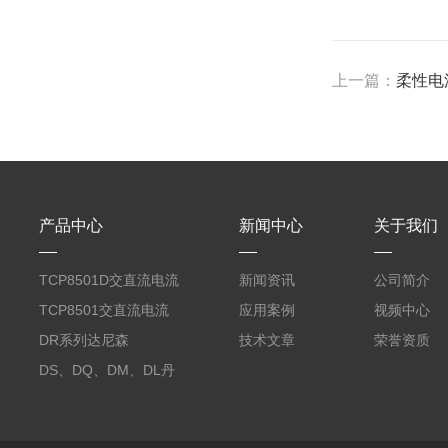
上一篇：
柔性电流
产品中心
新闻中心
关于我们
TCP8501D交直流电流
新闻资讯
公司简介
探头500A
TCP8501交直流电流
应用案例
视频中心
探头500A
DR系列达尼森
技术文章
荣誉资质
Danisense高精度电流
DS、DQ、DM、DL丹
传感器11000A
麦达尼森Danisense高
精度电流传感器3000A