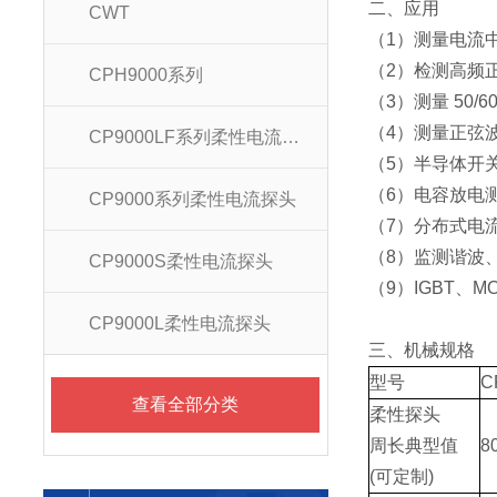
二、
应用
CWT
（
1）测量电流
（
2）检测高频
CPH9000系列
（
3）测量 50/
（
4）测量正弦
CP9000LF系列柔性电流探头
（
5）半导体开
（
6）电容放电
CP9000系列柔性电流探头
（
7）分布式电
（
8）监测谐波
CP9000S柔性电流探头
（
9）IGBT、M
CP9000L柔性电流探头
三、机械
规
格
型号
C
查看全部分类
柔性探头
周长
典型值
8
(
可定制
)