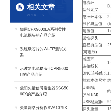
电流环
相关文章
D
型号
定义
ARTICLES
感应环本体
2
线径典型值
(
知用CPX9000LA系列柔性
耐压值
1
电流探头的产品介绍
柔性探头
直径
典型值
2
系统级芯片的Wi-Fi7测试方
(可定制)
案
感应环
1
连接线长
示波器电流探头HCPR8030
BNC连接线长
1
H的产品介绍
前端本体尺寸
约
USB
线
鼎阳矢量信号发生器SSG50
约
60X的产品介绍
(AM-BM
)
USB适配器
5
矢量网络分析仪SVA1075X
探头重量
1