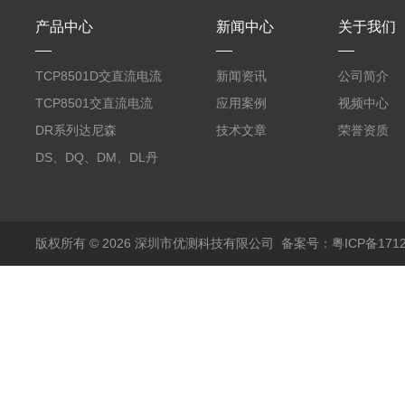
产品中心
新闻中心
关于我们
TCP8501D交直流电流
新闻资讯
公司简介
探头500A
TCP8501交直流电流
应用案例
视频中心
探头500A
DR系列达尼森
技术文章
荣誉资质
Danisense高精度电流
DS、DQ、DM、DL丹
传感器11000A
麦达尼森Danisense高
精度电流传感器3000A
版权所有 © 2026 深圳市优测科技有限公司
备案号：粤ICP备1712