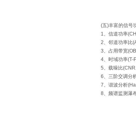
(五)丰富的信号
1、信道功率(CHP,
2、邻道功率比(ACPR
3、占用带宽(OBW, 
4、时域功率(T-Pow
5、载噪比(CNR, Ca
6、三阶交调分析(TOI,
7、谐波分析(Harm
8、频谱监测瀑布图(S