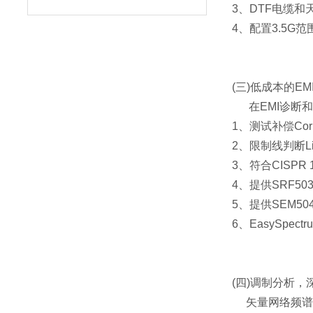
3、DTF电缆
4、配置3.5G范
(三)低成本的E
在EMI诊断
1、测试补偿Co
2、限制线判断L
3、符合CISP
4、提供SRF5
5、提供SEM5
6、EasySp
(四)调制分析
矢量网络频