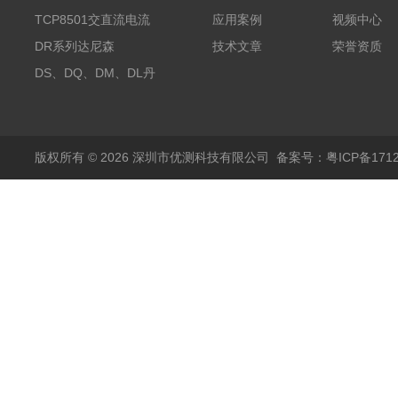
探头500A
TCP8501交直流电流
应用案例
视频中心
探头500A
DR系列达尼森
技术文章
荣誉资质
Danisense高精度电流
DS、DQ、DM、DL丹
传感器11000A
麦达尼森Danisense高
精度电流传感器3000A
版权所有 © 2026 深圳市优测科技有限公司
备案号：粤ICP备1712