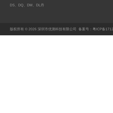
Danisense高精度电流
DS、DQ、DM、DL丹
传感器11000A
麦达尼森Danisense高
精度电流传感器3000A
版权所有 © 2026 深圳市优测科技有限公司
备案号：粤ICP备1712