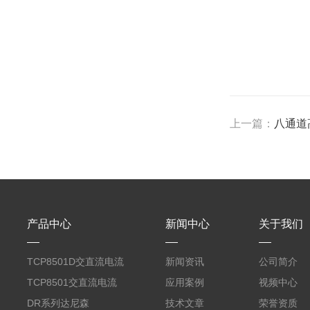
上一篇：
八通道
产品中心
新闻中心
关于我们
TCP8501D交直流电流
新闻资讯
公司简介
探头500A
TCP8501交直流电流
应用案例
视频中心
探头500A
DR系列达尼森
技术文章
荣誉资质