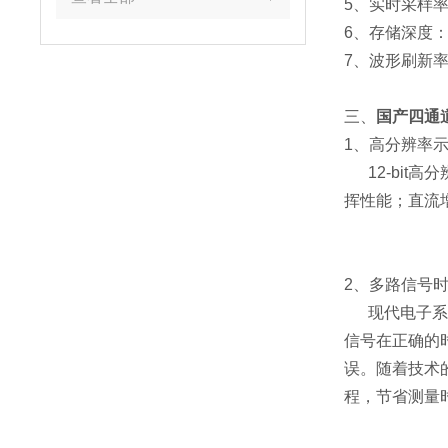
5、实时采样率： 
6、存储深度： 2
7、波形刷新率：6
三、
国产四通道1
1、高分辨率
12-bit
挥性能；直流增
2、多路信号
现代电子系
信号在正确的
误。随着技术
程，节省测量