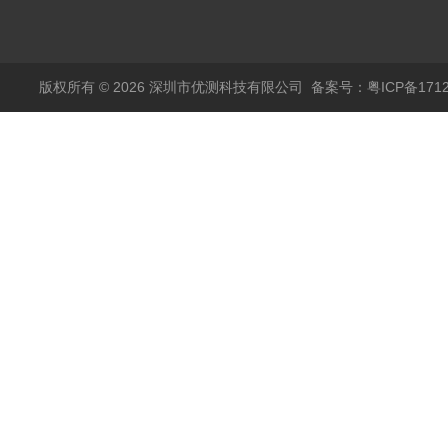
传感器11000A
麦达尼森Danisense高
精度电流传感器3000A
版权所有 © 2026 深圳市优测科技有限公司
备案号：粤ICP备1712