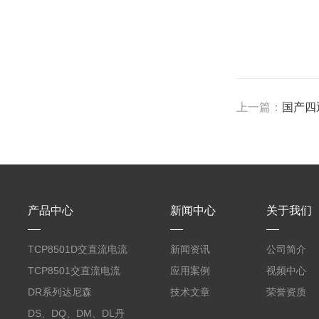
上一篇：
国产四通
产品中心
新闻中心
关于我们
TCP8501D交直流电流
新闻资讯
公司简介
探头500A
TCP8501交直流电流
应用案例
视频中心
探头500A
DR系列达尼森
技术文章
荣誉资质
Danisense高精度电流
DS、DQ、DM、DL丹