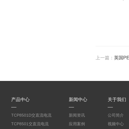
上一篇：
英国PE
产品中心
新闻中心
关于我们
TCP8501D交直流电流
新闻资讯
公司简介
探头500A
TCP8501交直流电流
应用案例
视频中心