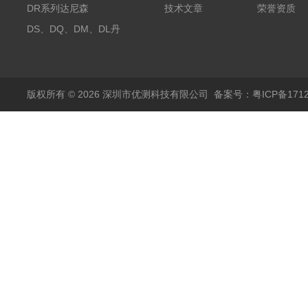
探头500A
DR系列达尼森
技术文章
荣誉资质
Danisense高精度电流
DS、DQ、DM、DL丹
传感器11000A
麦达尼森Danisense高
精度电流传感器3000A
版权所有 © 2026 深圳市优测科技有限公司
备案号：粤ICP备1712