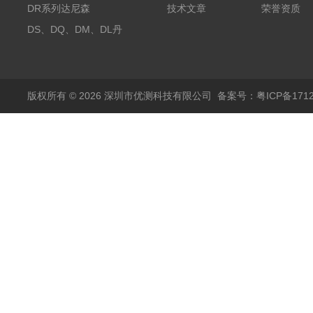
探头500A
DR系列达尼森
技术文章
荣誉资质
Danisense高精度电流
DS、DQ、DM、DL丹
传感器11000A
麦达尼森Danisense高
精度电流传感器3000A
版权所有 © 2026 深圳市优测科技有限公司
备案号：粤ICP备1712