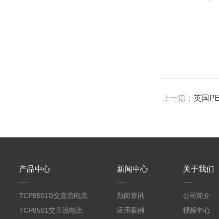
上一篇：
英国PE
产品中心
新闻中心
关于我们
TCP8501D交直流电流
新闻资讯
公司简介
探头500A
TCP8501交直流电流
应用案例
视频中心