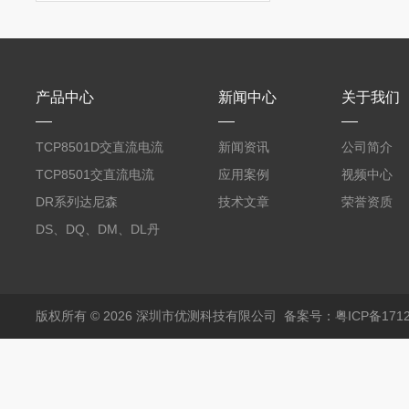
产品中心
新闻中心
关于我们
TCP8501D交直流电流
新闻资讯
公司简介
探头500A
TCP8501交直流电流
应用案例
视频中心
探头500A
DR系列达尼森
技术文章
荣誉资质
Danisense高精度电流
DS、DQ、DM、DL丹
传感器11000A
麦达尼森Danisense高
精度电流传感器3000A
版权所有 © 2026 深圳市优测科技有限公司
备案号：粤ICP备1712