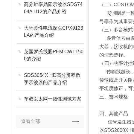
高分辨率鼎阳示波器SDS74
（二）CUST
04A H12的产品介绍
IQ调制是一
号率作为其重要指
大环柔性电流探头CPX9123
（三）多音模式
LA的产品介绍
多音信号由多
大器，接收机的
英国罗氏线圈PEM CWT150
的理想选择。
0的介绍
（四）功率计控
传输线越长
SDS3054X HD高分辨率数
传输线及开关阻
字示波器的产品介绍
平坦度修正，可
三、技术规格
车载以太网一致性测试方案
四、其他产品
查看全部
信号发生器除了
器SDS2000X