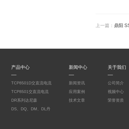
上一篇：
鼎阳 S
产品中心
新闻中心
关于我们
TCP8501D交直流电流
新闻资讯
公司简介
探头500A
TCP8501交直流电流
应用案例
视频中心
探头500A
DR系列达尼森
技术文章
荣誉资质
Danisense高精度电流
DS、DQ、DM、DL丹
传感器11000A
麦达尼森Danisense高
精度电流传感器3000A