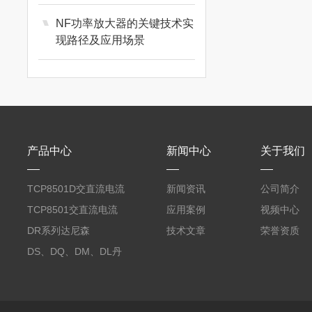
NF功率放大器的关键技术实
现路径及应用场景
产品中心
新闻中心
关于我们
TCP8501D交直流电流
新闻资讯
公司简介
探头500A
TCP8501交直流电流
应用案例
视频中心
探头500A
DR系列达尼森
技术文章
荣誉资质
Danisense高精度电流
DS、DQ、DM、DL丹
传感器11000A
麦达尼森Danisense高
精度电流传感器3000A